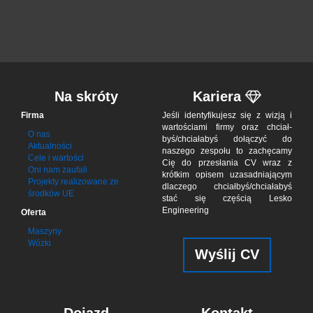
Na skróty
Kariera
Firma
Jeśli iden­tyfi­ku­jesz się z wizją i
war­to­ściami firmy oraz chciał­
O nas
byś/chciał­abyś dołą­czyć do
Aktualności
naszego zes­połu to zachę­camy
Cele i wartości
Cię do przes­łania CV wraz z
Oni nam zaufali
krótkim opisem uzasad­niającym
Projekty realizowane ze
dla­czego chciał­byś/chciała­byś
środków UE
stać się czę­ścią Lesko
Engineering
Oferta
Maszyny
Wózki
Wyślij CV