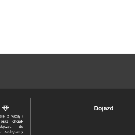
a
Dojazd
z się z wizją i
 oraz chciał­
dołą­czyć do
to zachę­camy