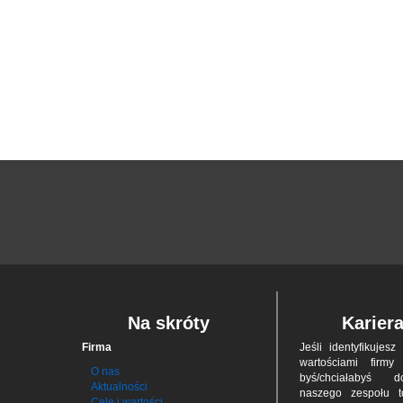
Na skróty
Karier
Firma
Jeśli iden­tyfi­ku­jes
war­to­ściami firmy
O nas
byś/chciał­abyś 
Aktualności
naszego zes­połu 
Cele i wartości