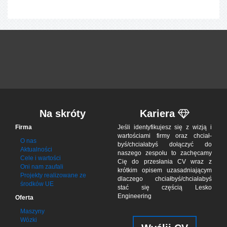
Na skróty
Kariera
Firma
Jeśli iden­tyfi­ku­jesz się z wizją i
war­to­ściami firmy oraz chciał­
O nas
byś/chciał­abyś dołą­czyć do
Aktualności
naszego zes­połu to zachę­camy
Cele i wartości
Cię do przes­łania CV wraz z
Oni nam zaufali
krótkim opisem uzasad­niającym
Projekty realizowane ze
dla­czego chciał­byś/chciała­byś
środków UE
stać się czę­ścią Lesko
Engineering
Oferta
Maszyny
Wózki