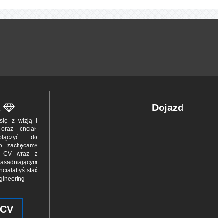
a
Dojazd
z się z wizją i
 oraz chciał­
dołą­czyć do
to zachę­camy
ia CV wraz z
asad­niającym
hciała­byś stać
ngineering
 CV