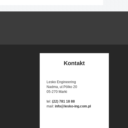
Kontakt
Lesko Engineering
Nadma, ul.Pólko 20
05-270 Marki
tel:
(22) 781 18 88
mail:
info@lesko-ing.com.pl