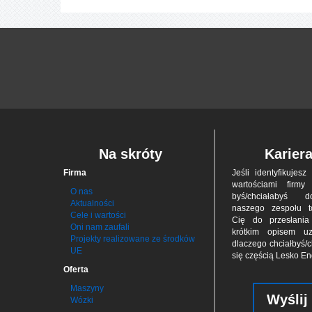
Na skróty
Karier
Firma
Jeśli iden­tyfi­ku­jes
war­to­ściami firmy
O nas
byś/chciał­abyś 
Aktualności
naszego zes­połu 
Cele i wartości
Cię do przes­łan
Oni nam zaufali
krótkim opisem uz
Projekty realizowane ze środków
dla­czego chciał­byś/c
UE
się czę­ścią Lesko E
Oferta
Maszyny
Wyślij
Wózki