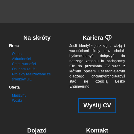
Na skróty
Kariera
Firma
Jeśli iden­tyfi­ku­jesz się z wizją i
war­to­ściami firmy oraz chciał­
O nas
byś/chciał­abyś dołą­czyć do
Aktualności
naszego zes­połu to zachę­camy
Cele i wartości
Cię do przes­łania CV wraz z
Oni nam zaufali
krótkim opisem uzasad­niającym
Projekty realizowane ze
dla­czego chciał­byś/chciała­byś
środków UE
stać się czę­ścią Lesko
Engineering
Oferta
Maszyny
Wózki
Wyślij CV
Dojazd
Kontakt