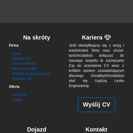
Na skróty
Kariera
Firma
Jeśli iden­tyfi­ku­jesz się z wizją i
war­to­ściami firmy oraz chciał­
O nas
byś/chciał­abyś dołą­czyć do
Aktualności
naszego zes­połu to zachę­camy
Cele i wartości
Cię do przes­łania CV wraz z
Oni nam zaufali
krótkim opisem uzasad­niającym
Projekty realizowane ze
dla­czego chciał­byś/chciała­byś
środków UE
stać się czę­ścią Lesko
Engineering
Oferta
Maszyny
Wózki
Wyślij CV
Dojazd
Kontakt