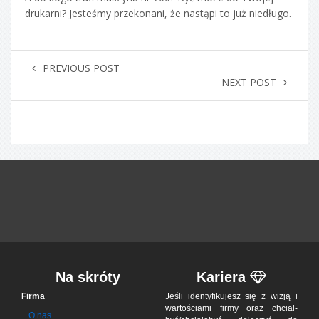
drukarni? Jesteśmy przekonani, że nastąpi to już niedługo.
PREVIOUS POST
NEXT POST
Na skróty
Kariera
Firma
Jeśli iden­tyfi­ku­jesz się z wizją i
war­to­ściami firmy oraz chciał­
O nas