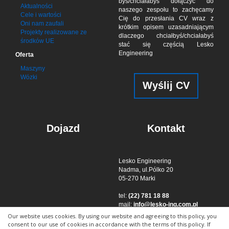
byś/chciał­abyś dołą­czyć do
Aktualności
naszego zes­połu to zachę­camy
Cele i wartości
Cię do przes­łania CV wraz z
Oni nam zaufali
krótkim opisem uzasad­niającym
Projekty realizowane ze
dla­czego chciał­byś/chciała­byś
środków UE
stać się czę­ścią Lesko
Engineering
Oferta
Maszyny
Wózki
Wyślij CV
Dojazd
Kontakt
Lesko Engineering
Nadma, ul.Pólko 20
05-270 Marki
tel:
(22) 781 18 88
mail:
info@lesko-ing.com.pl
Our website uses cookies. By using our website and agreeing to this policy, you
consent to our use of cookies in accordance with the terms of this policy. If