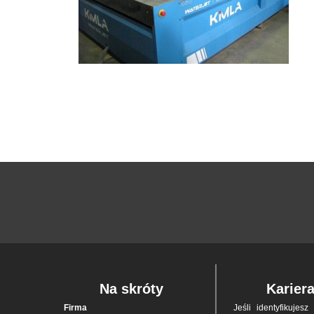
Na skróty
Karier
Firma
Jeśli iden­tyfi­ku­jes