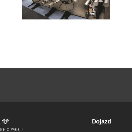
a
Dojazd
z się z wizją i