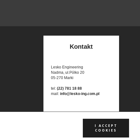
Kontakt
Lesko Engineering
Nadma, ul.Pólko 20
05-270 Marki
tel:
(22) 781 18 88
mail:
info@lesko-ing.com.pl
I ACCEPT
COOKIES