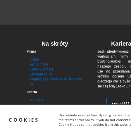
Na skróty
Karier
Firma
Jeśli iden­tyfi­ku­jes
war­to­ściami firmy
O nas
byś/chciał­abyś 
Aktualności
naszego zes­połu 
Cele i wartości
Cię do przes­łan
Oni nam zaufali
krótkim opisem uz
Projekty realizowane ze środków
dla­czego chciał­byś/c
UE
się czę­ścią Lesko E
Oferta
Maszyny
Wyślij
Wózki
Our website uses cookies. By using our website 
COOKIES
the terms of this policy. If you do not consent 
Cookie Notice so that cookies from this websit