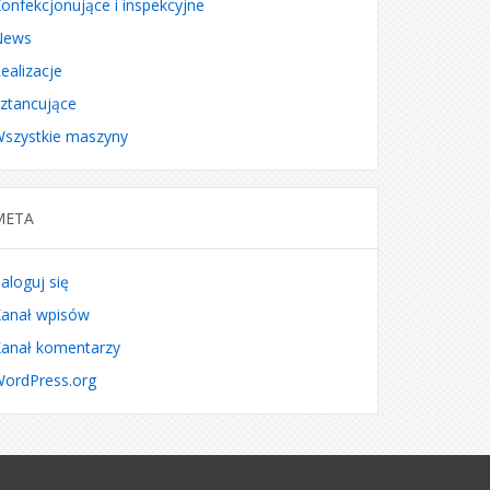
onfekcjonujące i inspekcyjne
News
ealizacje
ztancujące
szystkie maszyny
META
aloguj się
anał wpisów
anał komentarzy
ordPress.org