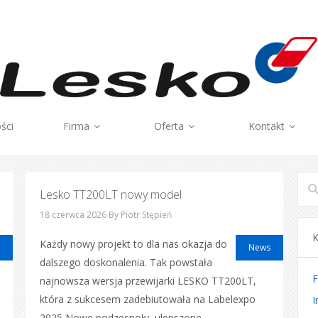
ści
Firma
Oferta
Kontakt
Lesko TT200LT nowy model
18 czerwca 2026
By Piotr Stępień
Każdy nowy projekt to dla nas okazja do
News
dalszego doskonalenia. Tak powstała
F
najnowsza wersja przewijarki LESKO TT200LT,
która z sukcesem zadebiutowała na Labelexpo
I
2025 Nowe podzespoły, ulepszone