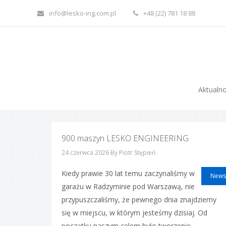
info@lesko-ing.com.pl
+48 (22) 781 18 88
Aktualno
900 maszyn LESKO ENGINEERING
24 czerwca 2026
By Piotr Stępień
Kiedy prawie 30 lat temu zaczynaliśmy w
News
garażu w Radzyminie pod Warszawą, nie
przypuszczaliśmy, że pewnego dnia znajdziemy
się w miejscu, w którym jesteśmy dzisiaj. Od
początku naszym celem było tworzenie