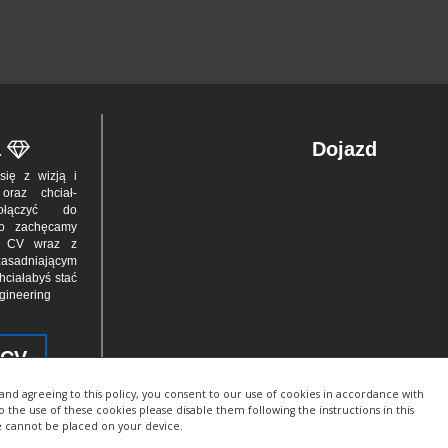
a
Dojazd
z się z wizją i
 oraz chciał­
dołą­czyć do
to zachę­camy
ia CV wraz z
asad­niającym
hciała­byś stać
ngineering
 CV
and agreeing to this policy, you consent to our use of cookies in accordance with
to the use of these cookies please disable them following the instructions in this
e cannot be placed on your device.