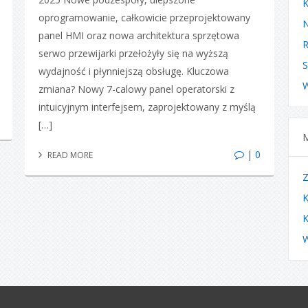
K
oprogramowanie, całkowicie przeprojektowany
panel HMI oraz nowa architektura sprzętowa
R
serwo przewijarki przełożyły się na wyższą
S
wydajność i płynniejszą obsługę. Kluczowa
W
zmiana? Nowy 7-calowy panel operatorski z
intuicyjnym interfejsem, zaprojektowany z myślą
[…]
| 0
READ MORE
Z
K
K
W